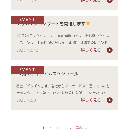
EVENT
クリスマスコンサートを開催します
12月25日はクリスマス！ 夢の箱勝山では１階沙羅でクリス
マスコンサートを開催いたします
演目は讃美歌にハンドベ
ル、...
詳しく見る
2025/12/12
EVENT
12月のデイタイムスケジュール
特養デイタイムとは、自宅からデイサービスに通っていたと
きのように、生活のメリハリを施設に入所していただいてか
らも続けてい...
詳しく見る
2025/12/01
1
2
3
...
»
最後 »