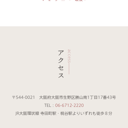
アクセス
access
〒544-0021 大阪府大阪市生野区勝山南1丁目17番43号
TEL：
06-6712-2220
JR大阪環状線 寺田町駅・桃谷駅よりいずれも徒歩８分