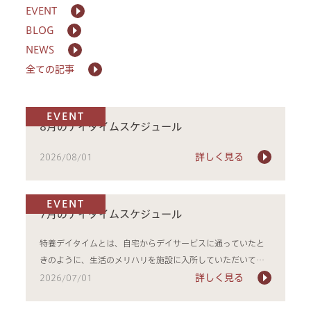
EVENT
BLOG
NEWS
全ての記事
EVENT
about us
8月のデイタイムスケジュール
activities
詳しく見る
2026/08/01
rehabilitation
EVENT
7月のデイタイムスケジュール
quality of life
特養デイタイムとは、自宅からデイサービスに通っていたと
special elderly nursing home
きのように、生活のメリハリを施設に入所していただいてか
らも続けてい...
詳しく見る
2026/07/01
shortstay