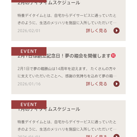
2月のデイタイムスケジュール
特養デイタイムとは、自宅からデイサービスに通っていたと
きのように、生活のメリハリを施設に入所していただいてか
らも続けてい...
詳しく見る
2026/02/01
EVENT
2月1日は創立記念日！夢の箱会を開催します
2月1日で夢の箱勝山は14周年を迎えます。 たくさんの方々
に支えていただいたことへ、感謝の気持ちを込めて夢の箱会
を開催します...
詳しく見る
2026/01/16
EVENT
1月のデイタイムスケジュール
特養デイタイムとは、自宅からデイサービスに通っていたと
きのように、生活のメリハリを施設に入所していただいてか
らも続けてい...
詳しく見る
2026/01/01