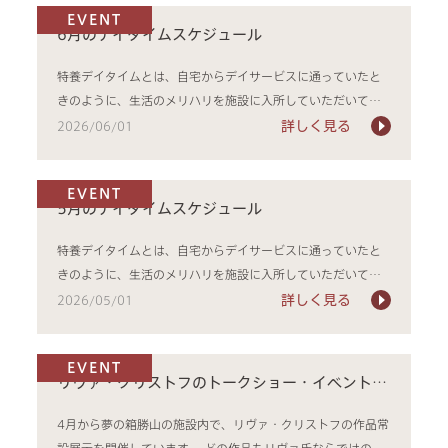
facilities
EVENT
6月のデイタイムスケジュール
news & events
特養デイタイムとは、自宅からデイサービスに通っていたと
きのように、生活のメリハリを施設に入所していただいてか
らも続けてい...
詳しく見る
2026/06/01
EVENT
5月のデイタイムスケジュール
特養デイタイムとは、自宅からデイサービスに通っていたと
きのように、生活のメリハリを施設に入所していただいてか
らも続けてい...
詳しく見る
2026/05/01
EVENT
リヴァ・クリストフのトークショー・イベントを
開催します！
4月から夢の箱勝山の施設内で、リヴァ・クリストフの作品常
設展示を開催しています。 どの作品もリヴァ氏ならではの世