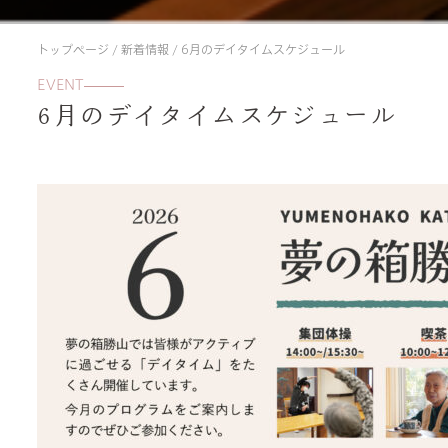
トップページ
/
新着情報
/
6月のデイタイムスケジュール
EVENT
6月のデイタイムスケジュール
about us
activities
rehabilitation
quality of life
special elderly nursing home
shortstay
facilities