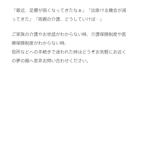
『最近、足腰が弱くなってきたなぁ』『出掛ける機会が減
ってきた』『両親の介護、どうしていけば…』
ご家族の介護やお世話がわからない時、介護保険制度や医
療保険制度がわからない時、
役所などへの手続きで迷われた時はどうぞお気軽にお近く
の夢の箱へ是非お問い合わせください。
ご自身の健康に対する不安・介護に関する不安や疑問、な
んでもお気軽にご相談ください。
あなたの不安を解決する糸口がきっと見つかります。
来所相談可
電話相談可