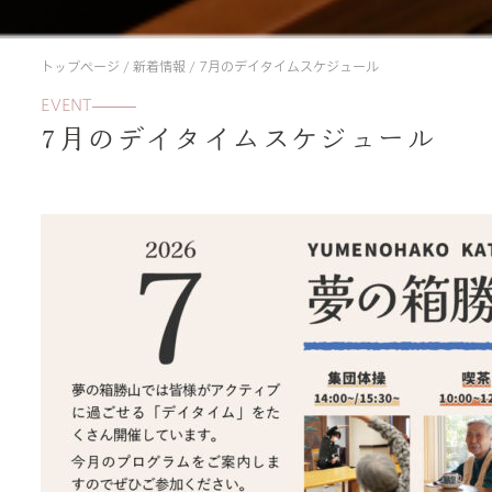
トップページ
/
新着情報
/
7月のデイタイムスケジュール
EVENT
7月のデイタイムスケジュール
about us
activities
rehabilitation
quality of life
special elderly nursing home
shortstay