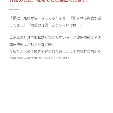
介護のこと、なんでもご相談ください。
『最近、足腰が弱くなってきたなぁ』『出掛ける機会が減
ってきた』『両親の介護、どうしていけば…』
ご家族の介護やお世話がわからない時、介護保険制度や医
療保険制度がわからない時、
役所などへの手続きで迷われた時はどうぞお気軽にお近く
の夢の箱へ是非お問い合わせください。
ご自身の健康に対する不安・介護に関する不安や疑問、な
んでもお気軽にご相談ください。
あなたの不安を解決する糸口がきっと見つかります。
来所相談可