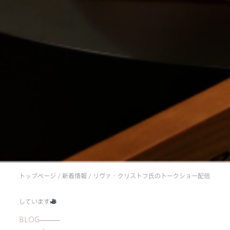
トップページ
/
新着情報
/
リヴァ・クリストフ氏のトークショー配信
しています
about us
BLOG