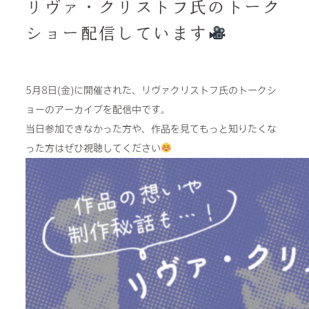
リヴァ・クリストフ氏のトーク
activities
ショー配信しています
rehabilitation
quality of life
5月8日(金)に開催された、リヴァクリストフ氏のトークシ
special elderly nursing home
ョーのアーカイブを配信中です。
当日参加できなかった方や、作品を見てもっと知りたくな
shortstay
った方はぜひ視聴してください
facilities
news & events